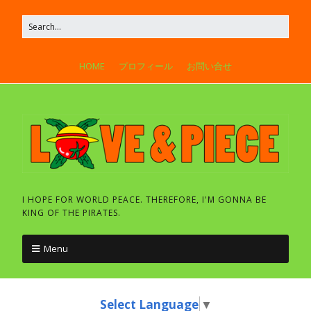
HOME
プロフィール
お問い合せ
I HOPE FOR WORLD PEACE. THEREFORE, I'M GONNA BE
KING OF THE PIRATES.
Menu
Select Language
▼